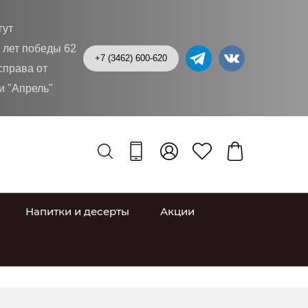
гут
0 лет победы 62
+7 (3462) 600-620
справа от
и "Апрель"
Напитки и десерты
Акции